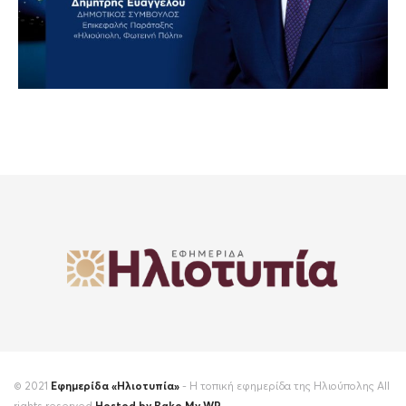
© 2021
Εφημερίδα «Ηλιοτυπία»
- Η τοπική εφημερίδα της Ηλιούπολης All
rights reserved
Hosted by Bake My WP
.