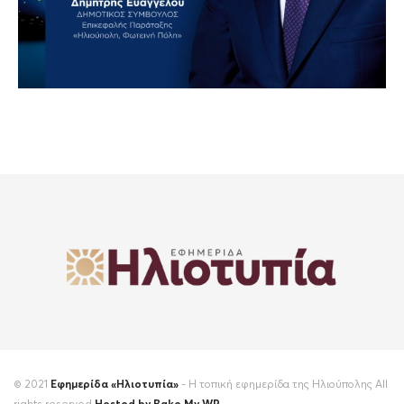
© 2021
Εφημερίδα «Ηλιοτυπία»
- Η τοπική εφημερίδα της Ηλιούπολης All
rights reserved
Hosted by Bake My WP
.