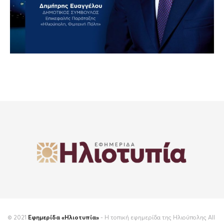
© 2021
Εφημερίδα «Ηλιοτυπία»
- Η τοπική εφημερίδα της Ηλιούπολης All